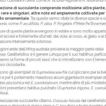
sto coltivate in serra, come
A. victoria-reginae
e A. ferdinandi 
lezione di succulente comprende moltissime altre piante,
 rare e singolari, altre note ed ampiamente coltivate per
tto ornamentale
. Tra queste vanno citate le diverse specie e cu
eria
, come
P. acutifolia
,
P. alba
,
P.
‘Angela’e
P.
’Mele Pa Bowman’
iture di queste piante avvengono in estate e sono molto apparis
ri accesi e fortemente sfumati, dal viola, al rosso, al giallo e al
 alcune intensamente odorose.
egioni aride dell'Africa australe proviene la maggior parte delle
eae
. Caratteristico è il genere
Lithops
per il suo habithus particol
hanno la forma di piccoli sassi che si mimetizzano con il terren
oso circostante.
 sono gli esemplari di
Euphorbiaceae
fra cui spiccano per la be
i e per il portamento maestoso alcuni giganteschi esemplari di
bia abyssinica
ed
E
.
candelabrum
, mentre altre di più modest
oni presentano habitus pulvinato (
Euphorbia trigona, E. caeru
ifera
).
Crassulacee succulente citiamo
Crassula falcata
dai caratteristici
sangue disposte in dense cime e
C. brevifolia
a foglie bordate d