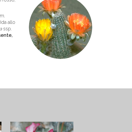
am.
ida allo
a
ssp.
sente,