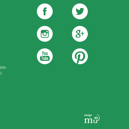
tate
i:
4