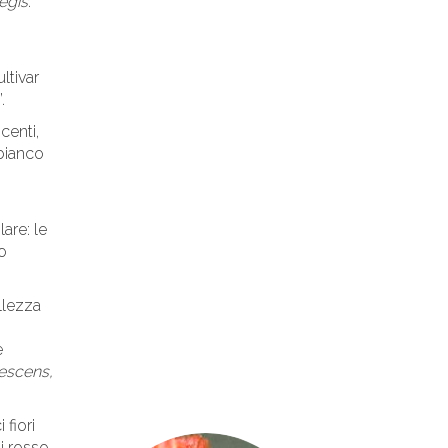
regis
.
ltivar
.
centi,
 bianco
are: le
o
llezza
e
lescens,
 fiori
i rosso,