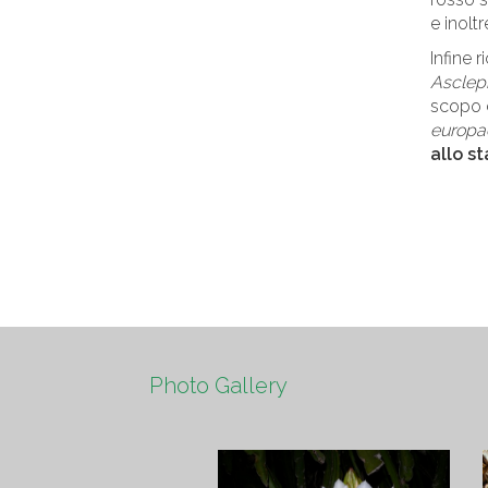
e inoltr
Infine 
Asclep
scopo d
europa
allo st
Photo Gallery