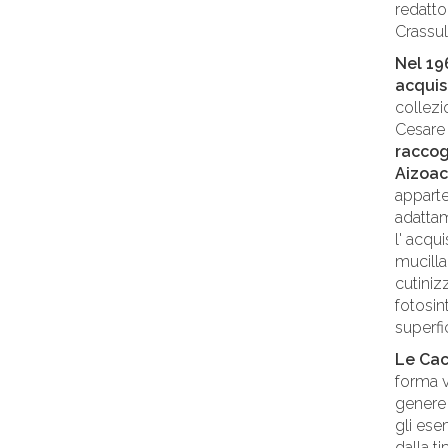
redatto
Crassul
Nel 196
acquis
collezi
Cesare 
raccog
Aizoa
apparte
adattam
l' acqui
mucilla
cutiniz
fotosin
superfic
Le Cac
forma v
gener
gli ese
dalla ti