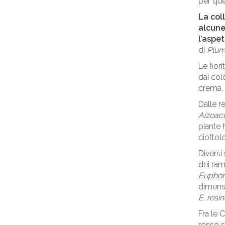
per que
La col
alcune
l’aspe
di
Plum
Le fior
dai colo
crema,
Dalle r
Aizoac
piante 
ciottol
Diversi
dei ram
Euphor
dimensi
E. resin
Fra le 
rosso 