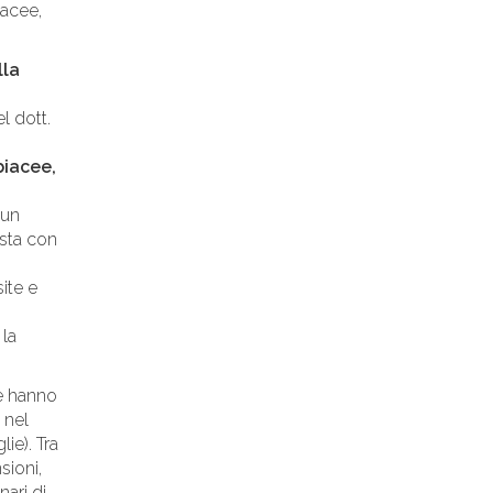
oacee,
lla
l dott.
biacee,
 un
sta con
ite e
 la
e hanno
 nel
ie). Tra
sioni,
ari di