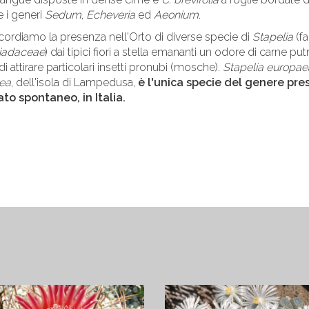
e i generi
Sedum
,
Echeveria
ed
Aeonium
.
ricordiamo la presenza nell'Orto di diverse specie di
Stapelia
(f
iadaceae
) dai tipici fiori a stella emananti un odore di carne putr
i attirare particolari insetti pronubi (mosche).
Stapelia europae
ea
, dell'isola di Lampedusa,
è l'unica specie del genere pre
ato spontaneo, in Italia.