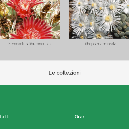
Cereus peruvianus
Dolichotele longimamma
Le collezioni
atti
Orari