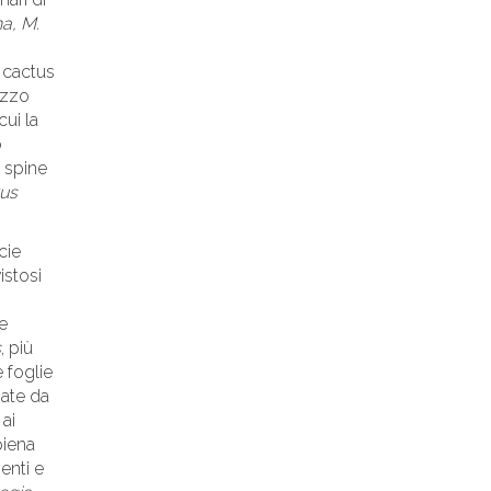
a, M.
o cactus
ezzo
cui la
o
, spine
tus
cie
istosi
e
s
, più
e foglie
mate da
ai
piena
enti e