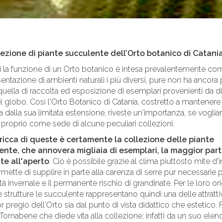
lezione di piante succulente dell’Orto botanico di Catani
 la funzione di un Orto botanico è intesa prevalentemente co
entazione di ambienti naturali i più diversi, pure non ha ancora
quella di raccolta ed esposizione di esemplari provenienti da d
el globo. Così l'Orto Botanico di Catania, costretto a mantenere 
ra dalla sua limitata estensione, riveste un'importanza, se vogli
, proprio come sede di alcune peculiari collezioni.
 ricca di queste è certamente la collezione delle piante
ente, che annovera migliaia di esemplari, la maggior par
te all'aperto
. Ciò è possibile grazie al clima piuttosto mite d'
mette di supplire in parte alla carenza di serre pur necessarie pe
tà invernale e il permanente rischio di grandinate. Per le loro ori
 strutture le succulente rappresentano quindi una delle attratti
 pregio dell'Orto sia dal punto di vista didattico che estetico. 
Tornabene che diede vita alla collezione; infatti da un suo elen