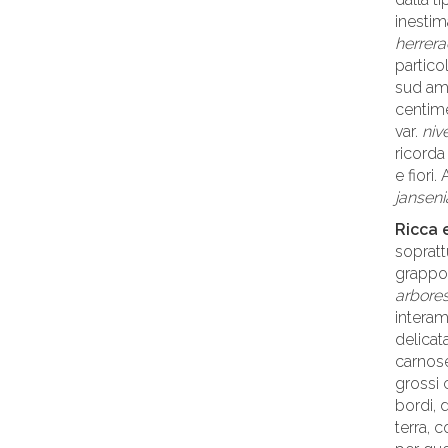
inestim
herrera
partico
sud ame
centime
var.
niv
ricorda
e fiori
janseni
Ricca 
sopratt
grappoli
arbore
intera
delicata
carnose
grossi 
bordi, 
terra,