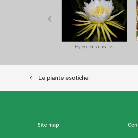
Adenium obesum
Cleistocactus samaipatanus
Le piante esotiche
Site map
Cont