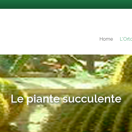
Home
L'Orto
Le piante succulente