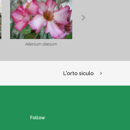
Echinocereus blanchii
L'orto siculo
Follow