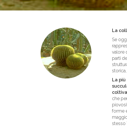
La col
Se oggi
rappres
valore 
parti d
struttu
storica
La più
succul
coltiva
che per
piovosi
forme e
maggior
stesso 