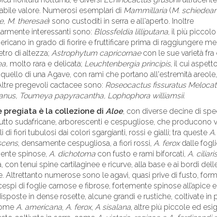
abile valore. Numerosi esemplari di
Mammillaria
(
M. schiedean
e, M. theresae
) sono custoditi in serra e all'aperto. Inoltre
larmente interessanti sono:
Blossfeldia lilliputana
, il più piccol
ricano in grado di fiorire e fruttificare prima di raggiungere m
tro di altezza;
Astrophytum capricornae
con le sue varietà fra 
ea,
molto rara e delicata;
Leuchtenbergia principis
, il cui aspett
 quello di una Agave, con rami che portano all'estremità areole
. Altre pregevoli cactacee sono:
Roseocactus fissuratus Meloca
anus, Toumeya papyracantha, Lophophora williamsii.
e pregiata è la collezione di
Aloe
, con diverse decine di spe
utto sudafricane, arborescenti e cespugliose, che producono v
 di fiori tubulosi dai colori sgargianti, rossi e gialli; tra queste
A.
scens
, densamente cespugliosa, a fiori rossi,
A. ferox
dalle fogli
mente spinose,
A. dichotoma
con fusto e rami biforcati,
A. ciliari
, con tenui spine cartilaginee e ricurve, alla base e ai bordi dell
. Altrettanto numerose sono le agavi, quasi prive di fusto, for
cespi di foglie carnose e fibrose, fortemente spinose all’apice e 
disposte in dense rosette, alcune grandi e rustiche, coltivate in 
 come
A. americana
,
A. ferox
,
A sisalana
, altre più piccole ed esig