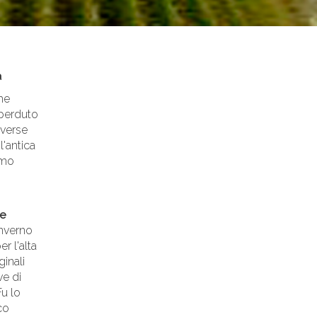
a
me
 perduto
iverse
l'antica
amo
te
inverno
r l'alta
ginali
ve di
Fu lo
co