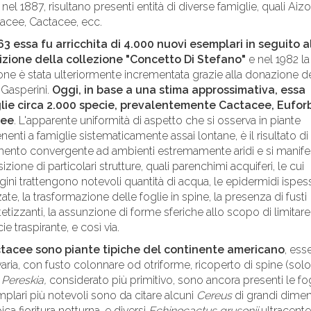
 nel 1887, risultano presenti entità di diverse famiglie, quali Aiz
acee, Cactacee, ecc.
3 essa fu arricchita di 4.000 nuovi esemplari in seguito a
izione della collezione "Concetto Di Stefano"
e nel 1982 la
one è stata ulteriormente incrementata grazie alla donazione de
Gasperini.
Oggi, in base a una stima approssimativa, essa
lie circa 2.000 specie, prevalentemente Cactacee, Eufor
cee
. L'apparente uniformità di aspetto che si osserva in piante
nenti a famiglie sistematicamente assai lontane, è il risultato di
ento convergente ad ambienti estremamente aridi e si manife
sizione di particolari strutture, quali parenchimi acquiferi, le cui
gini trattengono notevoli quantità di acqua, le epidermidi ispess
zate, la trasformazione delle foglie in spine, la presenza di fusti
tetizzanti, la assunzione di forme sferiche allo scopo di limitare
ie traspirante, e così via.
tacee sono piante tipiche del continente americano
, ess
aria, con fusto colonnare od otriforme, ricoperto di spine (solo
e
Pereskia,
considerato più primitivo, sono ancora presenti le fogl
mplari più notevoli sono da citare alcuni
Cereus
di grandi dimen
pica fioritura notturna, e diversi
Echinocactus grusonii
ultracenten