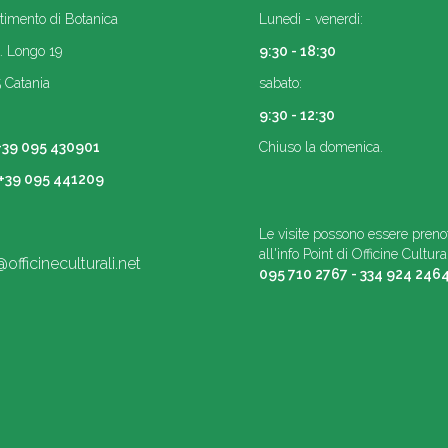
timento di Botanica
Lunedi - venerdi:
. Longo 19
9:30 - 18:30
 Catania
sabato:
9:30 - 12:30
+39 095 430901
Chiuso la domenica.
+39 095 441209
Le visite possono essere preno
all'info Point di Officine Cultural
officineculturali.net
095 710 2767 - 334 924 246